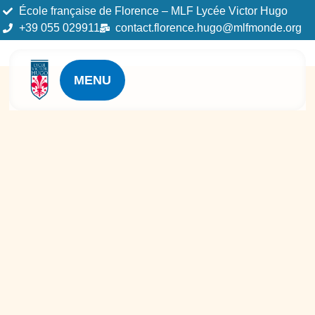
École française de Florence – MLF Lycée Victor Hugo
+39 055 029911
contact.florence.hugo@mlfmonde.org
MENU