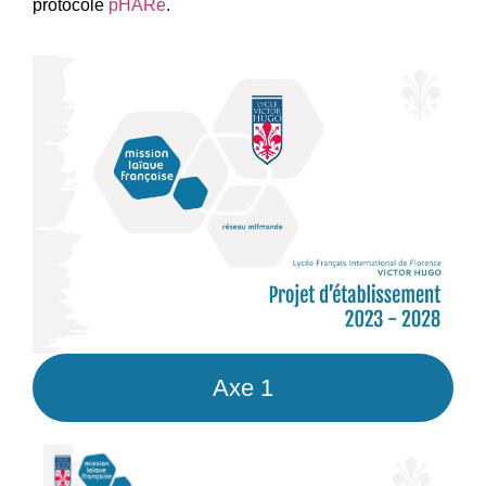
protocole
pHARe
.
Axe 1