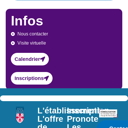
Infos
Nous contacter
Visite virtuelle
Calendrier
Inscriptions
L'établissement
Inscription
L'offre
Pronote
de
Les