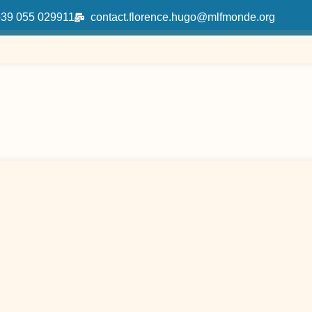
+39 055 029911
contact.florence.hugo@mlfmonde.org