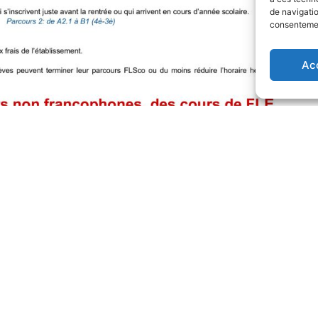
de navigatio
consentement
Ac
blissement
Inscription
re de formation
Pronote
e scolaire
Les langues
mations &
Les cours