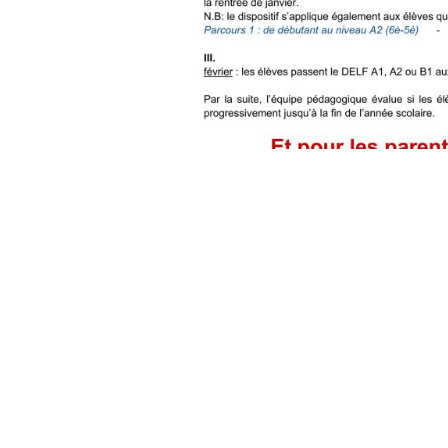
L'éta
L'off
La vi
Infor