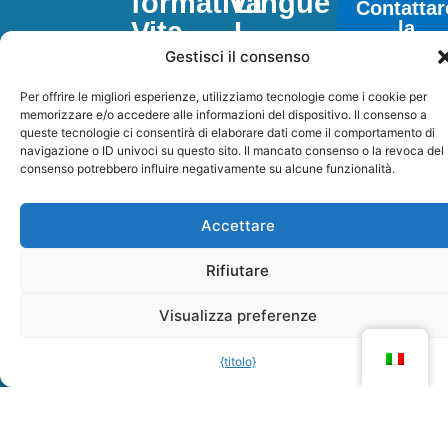
formativa
Lingue
Contattar
Vita
I
la
struttura
scolastica
corsi
Gestisci il consenso
Informations
Per offrire le migliori esperienze, utilizziamo tecnologie come i cookie per
&
memorizzare e/o accedere alle informazioni del dispositivo. Il consenso a
queste tecnologie ci consentirà di elaborare dati come il comportamento di
Actus
navigazione o ID univoci su questo sito. Il mancato consenso o la revoca del
consenso potrebbero influire negativamente su alcune funzionalità.
Accettare
Rifiutare
Visualizza preferenze
{titolo}