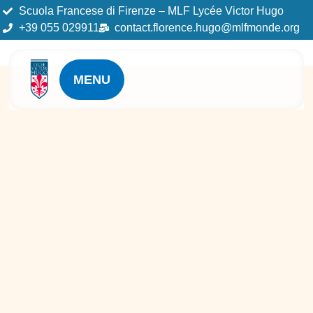
Scuola Francese di Firenze – MLF Lycée Victor Hugo
+39 055 029911
contact.florence.hugo@mlfmonde.org
MENU