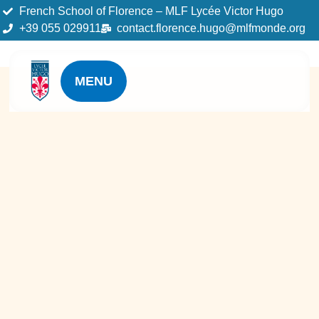
French School of Florence – MLF Lycée Victor Hugo
+39 055 029911
contact.florence.hugo@mlfmonde.org
MENU