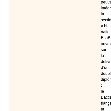
peuve
intégr
la
secti
« bi-
natio
EsaB
ouvra
sur
la
déliv
d’un
doubl
diplô
:
le
Bacca
franç
et