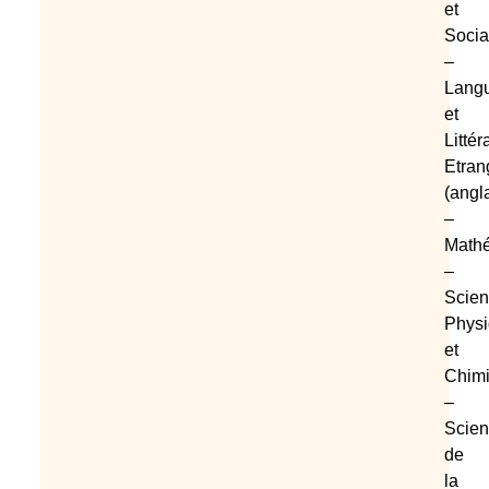
et
Socia
–
Lang
et
Littér
Etran
(angl
–
Math
–
Scien
Phys
et
Chim
–
Scien
de
la