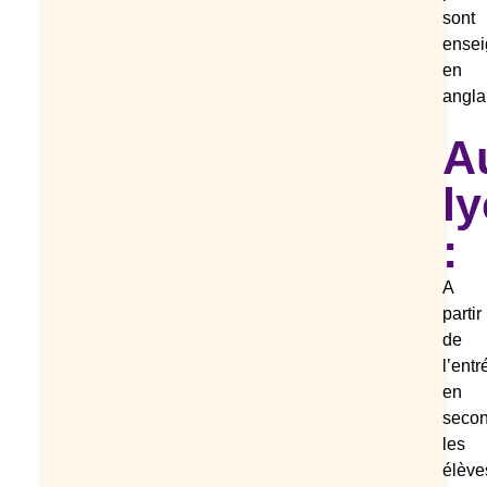
sont
ensei
en
angla
A
l
:
A
partir
de
l’entr
en
seco
les
élève