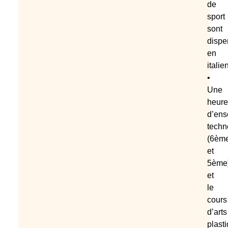
de
sport
sont
dispe
en
italie
•
Une
heure
d’ens
techn
(6èm
et
5ème
et
le
cours
d’arts
plast