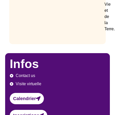
Vie
et
de
la
Terre.
Infos
Contact us
Visite virtuelle
Calendrier