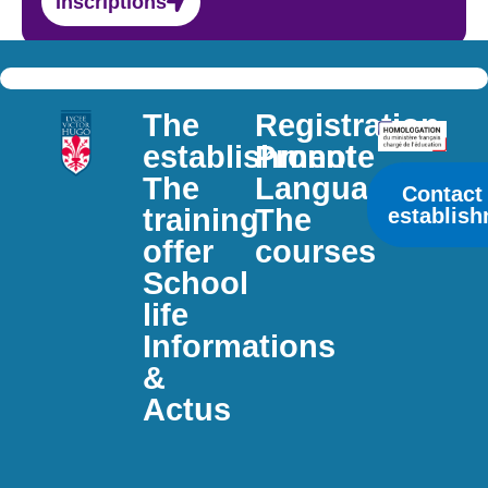
Inscriptions
The
Registration
establishment
Pronote
The
Languages
Contact
training
The
establis
offer
courses
School
life
Informations
&
Actus