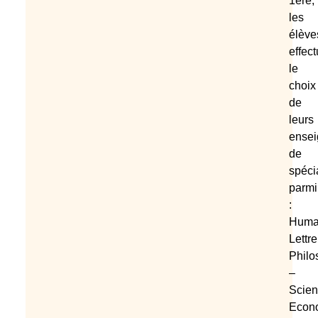
1ère,
les
élève
effec
le
choix
de
leurs
ense
de
spécia
parmi
:
Human
Lettre
Philo
–
Scie
Econ