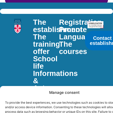
The
Registration
establishment
Pronote
The
Languages
Contact
training
The
establis
offer
courses
School
life
Informations
&
Actus
Manage consent
To provide the best experiences, we use technologies such as cookies to sto
and/or access device information. Consenting to these technologies will allo
process data such as browsing behavior or unique IDs on this site. Failure to