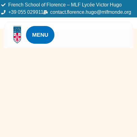
French School of Florence – MLF Lycée Victor Hugo
+39 055 029911
contact.florence.hugo@mlfmonde.org
MENU